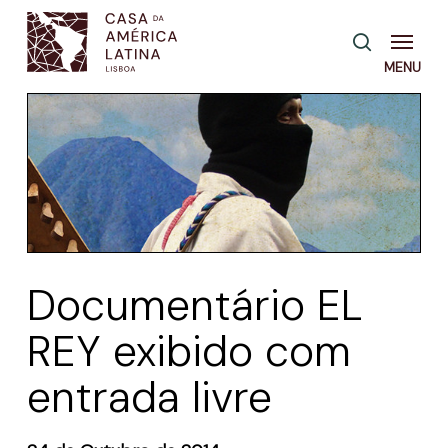
Skip
Menu
pesquisa
to
main
content
Documentário EL
REY exibido com
entrada livre