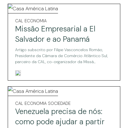
do
Missão
PGDL
Empresarial
Missão
CAL
ECONOMIA
Empresarial
a
Missão Empresarial a El
a
El
El
Salvador e ao Panamá
Salvador
Salvador
e
Artigo subscrito por Filipe Vasconcelos Romão,
e
ao
Presidente da Câmara de Comércio Atlântico Sul,
Panamá
parceiro da CAL, co-organizador da Missã...
ao
Panamá
Venezuela
precisa
Venezuela
CAL
ECONOMIA
SOCIEDADE
precisa
de
Venezuela precisa de nós:
de
nós:
nós:
como pode ajudar a partir
como
como