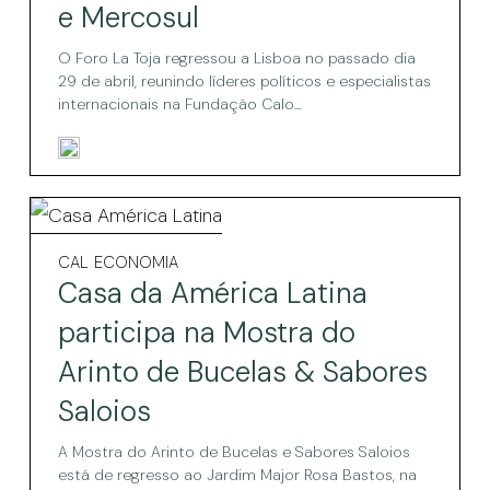
“Vínculo
e Mercosul
Atlântico”
do
e
“Vínculo
O Foro La Toja regressou a Lisboa no passado dia
inclui
29 de abril, reunindo líderes políticos e especialistas
referências
Atlântico”
internacionais na Fundação Calo...
à
e
América
Latina
inclui
e
Mercosul
referências
Casa
à
da
Casa
CAL
ECONOMIA
América
da
América
Casa da América Latina
América
Latina
Latina
Latina
participa na Mostra do
e
participa
participa
Arinto de Bucelas & Sabores
na
Mercosul
na
Mostra
Saloios
do
Mostra
Arinto
A Mostra do Arinto de Bucelas e Sabores Saloios
de
do
está de regresso ao Jardim Major Rosa Bastos, na
Bucelas