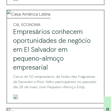
Venezuela
Empresários
conhecem
Empresários
CAL
ECONOMIA
conhecem
oportunidades
Empresários conhecem
oportunidades
de
de
oportunidades de negócio
negócio
negócio
em El Salvador em
em
em
El
pequeno-almoço
Salvador
El
em
empresarial
pequeno-
Salvador
almoço
em
Cerca de 50 empresários da União das Freguesias
empresarial
de Sacavém e Prior Velho participaram, no passado
pequeno-
dia 28 de maio, num Pequeno-Almoço Emp...
almoço
empresarial