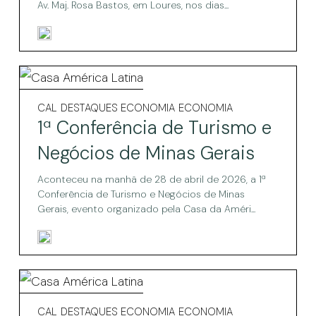
Arinto
&
Av. Maj. Rosa Bastos, em Loures, nos dias...
Sabores
de
Saloios
Bucelas
&
1ª
Sabores
Conferência
1ª
CAL
DESTAQUES ECONOMIA
ECONOMIA
Saloios
Conferência
de
1ª Conferência de Turismo e
de
Turismo
Turismo
Negócios de Minas Gerais
e
e
Negócios
Aconteceu na manhã de 28 de abril de 2026, a 1ª
Negócios
de
Conferência de Turismo e Negócios de Minas
Minas
Gerais, evento organizado pela Casa da Améri...
de
Gerais
Minas
Gerais
Colômbia
e
Colômbia
CAL
DESTAQUES ECONOMIA
ECONOMIA