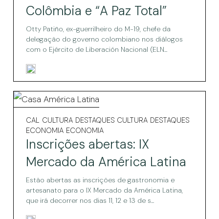
e
“A
Colômbia e “A Paz Total”
“A
Paz
Paz
Otty Patiño, ex-guerrilheiro do M-19, chefe da
Total”
Total”
delegação do governo colombiano nos diálogos
com o Ejército de Liberación Nacional (ELN...
Inscrições
abertas:
Inscrições
CAL
CULTURA
DESTAQUES CULTURA
DESTAQUES
abertas:
IX
ECONOMIA
ECONOMIA
IX
Inscrições abertas: IX
Mercado
Mercado
da
Mercado da América Latina
da
América
América
Latina
Estão abertas as inscrições de gastronomia e
artesanato para o IX Mercado da América Latina,
Latina
que irá decorrer nos dias 11, 12 e 13 de s...