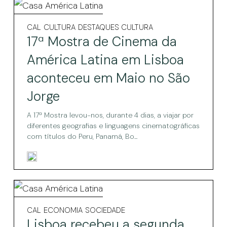
colombiana
17ª
Mostra
17ª
CAL
CULTURA
DESTAQUES CULTURA
Mostra
de
17ª Mostra de Cinema da
de
Cinema
Cinema
América Latina em Lisboa
da
da
aconteceu em Maio no São
América
América
Latina
Jorge
em
Latina
Lisboa
A 17ª Mostra levou-nos, durante 4 dias, a viajar por
aconteceu
em
diferentes geografias e linguagens cinematográficas
em
Lisboa
Maio
com títulos do Peru, Panamá, Bo...
no
aconteceu
São
em
Jorge
Maio
Lisboa
no
recebeu
Lisboa
CAL
ECONOMIA
SOCIEDADE
São
recebeu
a
Lisboa recebeu a segunda