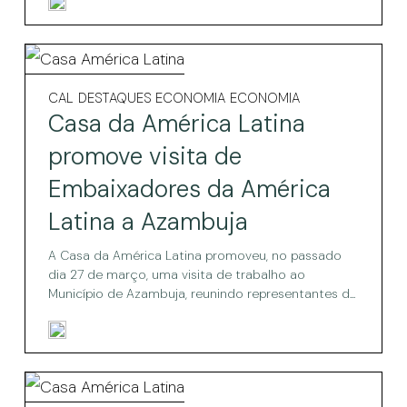
Casa
da
Casa
CAL
DESTAQUES ECONOMIA
ECONOMIA
da
América
Casa da América Latina
América
Latina
Latina
promove visita de
promove
promove
Embaixadores da América
visita
visita
de
Latina a Azambuja
Embaixadores
de
da
A Casa da América Latina promoveu, no passado
América
Embaixadores
dia 27 de março, uma visita de trabalho ao
Latina
da
a
Município de Azambuja, reunindo representantes d...
Azambuja
América
Latina
a
Acordo
Azambuja