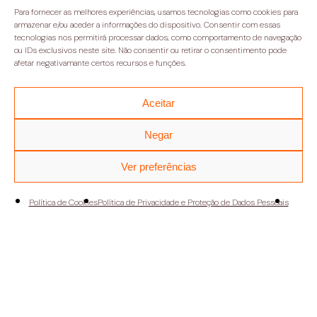
Para fornecer as melhores experiências, usamos tecnologias como cookies para
Cultura
Aluguer de Espaço
armazenar e/ou aceder a informações do dispositivo. Consentir com essas
tecnologias nos permitirá processar dados, como comportamento de navegação
Economia
ou IDs exclusivos neste site. Não consentir ou retirar o consentimento pode
afetar negativamante certos recursos e funções.
+351 218 172 490
OUTROS
Aceitar
Avenida da Índia, 110,
Associados
Negar
1300-300 Lisboa
Publicações
Ver preferências
Newsletters
geral@casamericalatina.pt
Relatório e Contas
Política de Cookies
Política de Privacidade e Proteção de Dados Pessoais
09h30-13h00 / 14h00-
Contactos
18h30
(encerra aos sábados e
Política de privacidade
domingos)
Termos e condições