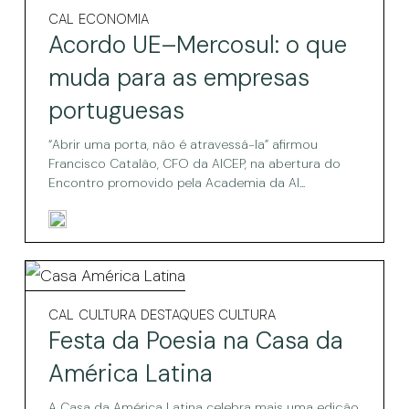
UE–
Acordo
CAL
ECONOMIA
UE–
Mercosul:
Acordo UE–Mercosul: o que
Mercosul:
o
o
muda para as empresas
que
que
portuguesas
muda
muda
para
as
“Abrir uma porta, não é atravessá-la” afirmou
para
empresas
Francisco Catalão, CFO da AICEP, na abertura do
portuguesas
as
Encontro promovido pela Academia da AI...
empresas
portuguesas
Festa
da
Festa
CAL
CULTURA
DESTAQUES CULTURA
da
Poesia
Festa da Poesia na Casa da
Poesia
na
na
América Latina
Casa
Casa
da
A Casa da América Latina celebra mais uma edição