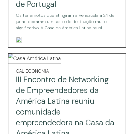
de Portugal
pode
pode
ajudar
a
Os terramotos que atingiram a Venezuela a 24 de
ajudar
partir
junho deixaram um rasto de destruição muito
de
a
significativo. A Casa da América Latina reuni...
Portugal
partir
de
Portugal
III
Encontro
III
CAL
ECONOMIA
Encontro
de
III Encontro de Networking
de
Networking
Networking
de Empreendedores da
de
de
América Latina reuniu
Empreendedores
Empreendedores
da
comunidade
América
da
Latina
empreendedora na Casa da
reuniu
América
comunidade
América Latina