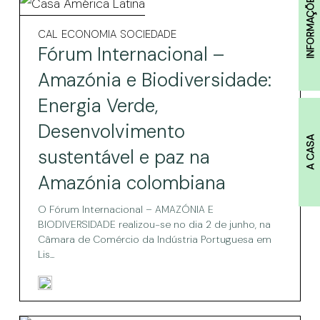
INFORMAÇÕES
Fórum
Internacional
Fórum
CAL
ECONOMIA
SOCIEDADE
Internacional
–
Fórum Internacional –
–
Amazónia
Amazónia
Amazónia e Biodiversidade:
e
e
Energia Verde,
Biodiversidade:
Biodiversidade:
Energia
Desenvolvimento
Verde,
Energia
A CASA
Desenvolvimento
sustentável e paz na
sustentável
Verde,
e
Amazónia colombiana
Desenvolvimento
paz
na
sustentável
O Fórum Internacional – AMAZÓNIA E
Amazónia
BIODIVERSIDADE realizou-se no dia 2 de junho, na
e
colombiana
Câmara de Comércio da Indústria Portuguesa em
paz
Lis...
na
Amazónia