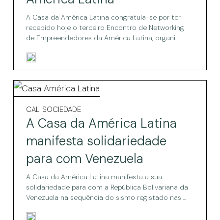
Latina
empreendedora
na
reuniu
A Casa da América Latina congratula-se por ter
Casa
recebido hoje o terceiro Encontro de Networking
comunidade
da
de Empreendedores da América Latina, organi...
América
empreendedora
Latina
na
Casa
A
da
Casa
A
CAL
SOCIEDADE
América
Casa
da
A Casa da América Latina
Latina
da
América
América
manifesta solidariedade
Latina
Latina
para com Venezuela
manifesta
manifesta
solidariedade
para
A Casa da América Latina manifesta a sua
solidariedade
com
solidariedade para com a República Bolivariana da
Venezuela
para
Venezuela na sequência do sismo registado nas ...
com