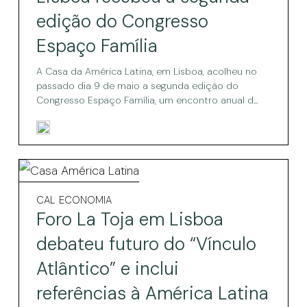
a
Jorge
segunda
segunda
edição do Congresso
edição
edição
Espaço Família
do
do
Congresso
Espaço
A Casa da América Latina, em Lisboa, acolheu no
Congresso
Família
passado dia 9 de maio a segunda edição do
Espaço
Congresso Espaço Família, um encontro anual d...
Família
Foro
La
Foro
CAL
ECONOMIA
La
Toja
Foro La Toja em Lisboa
Toja
em
em
debateu futuro do “Vínculo
Lisboa
Lisboa
Atlântico” e inclui
debateu
debateu
futuro
referências à América Latina
do
futuro