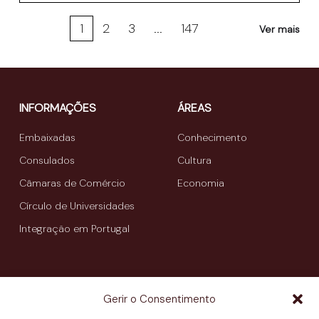
1
2
3
...
147
Ver mais
INFORMAÇÕES
ÁREAS
Embaixadas
Conhecimento
Consulados
Cultura
Câmaras de Comércio
Economia
Círculo de Universidades
Integração em Portugal
INICIATIVAS
A CASA
Gerir o Consentimento
Conhecimento
A História da Casa