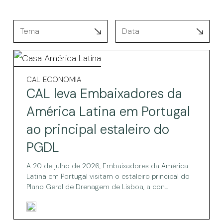
CAL
leva
CAL
CAL
ECONOMIA
leva
Embaixadores
CAL leva Embaixadores da
Embaixadores
da
da
América Latina em Portugal
América
América
ao principal estaleiro do
Latina
Latina
em
PGDL
Portugal
em
ao
A 20 de julho de 2026, Embaixadores da América
principal
Portugal
Latina em Portugal visitam o estaleiro principal do
estaleiro
ao
do
Plano Geral de Drenagem de Lisboa, a con...
PGDL
principal
estaleiro