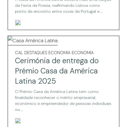
da
América
da Festa da Poesia, reafirmando Lisboa como
Latina
ponto de encontro entre vozes de Portugal e ...
América
Latina
Cerimónia
de
Cerimónia
CAL
DESTAQUES ECONOMIA
ECONOMIA
de
entrega
Cerimónia de entrega do
entrega
do
do
Prémio Casa da América
Prémio
Prémio
Latina 2025
Casa
Casa
da
América
O Prémio Casa da América Latina tem como
da
Latina
finalidade reconhecer o mérito empresarial,
2025
América
económico e empreendedor de pessoas individuais
ou ...
Latina
2025