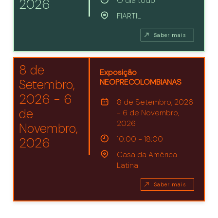
O dia todo
2026
FIARTIL
Saber mais
8 de
Exposição
Setembro,
NEOPRECOLOMBIANAS
2026 - 6
8 de Setembro, 2026
de
- 6 de Novembro,
2026
Novembro,
10:00 - 18:00
2026
Casa da América
Latina
Saber mais