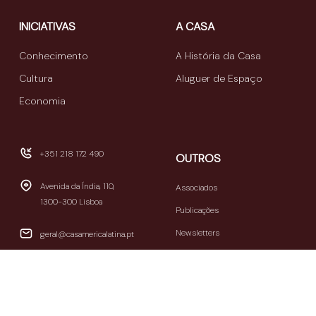
INICIATIVAS
A CASA
Conhecimento
A História da Casa
Cultura
Aluguer de Espaço
Economia
+351 218 172 490
OUTROS
Avenida da Índia, 110,
Associados
1300-300 Lisboa
Publicações
Newsletters
geral@casamericalatina.pt
Relatório e Contas
09h30-13h00 / 14h00-
Contactos
18h30
(encerra aos sábados e
Política de privacidade
domingos)