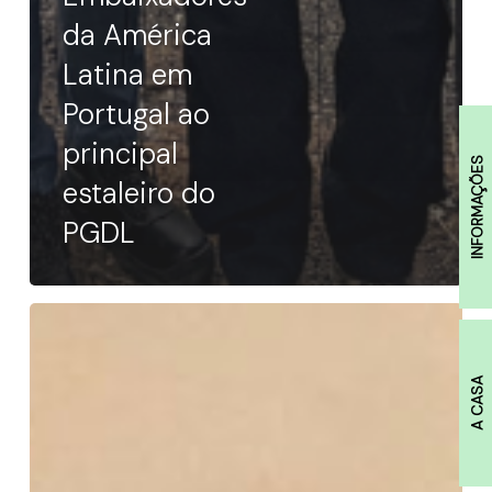
da América
Latina em
Portugal ao
principal
INFORMAÇÕES
estaleiro do
PGDL
Missão
Empresarial
A CASA
a
El
Salvador