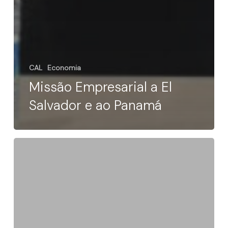
CAL
Economia
Missão Empresarial a El
Salvador e ao Panamá
Venezuela
precisa
de
nós:
como
pode