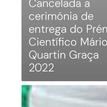
Cancelada a
cerimónia de
entrega do Pré
Científico Mári
Quartin Graça
2022
Casa
da
América