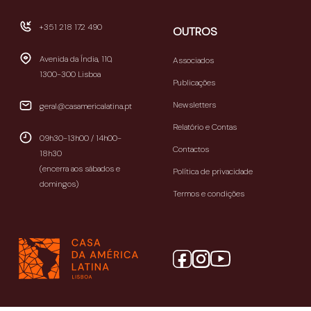
+351 218 172 490
OUTROS
Avenida da Índia, 110,
Associados
1300-300 Lisboa
Publicações
Newsletters
geral@casamericalatina.pt
Relatório e Contas
09h30-13h00 / 14h00-
Contactos
18h30
(encerra aos sábados e
Política de privacidade
domingos)
Termos e condições