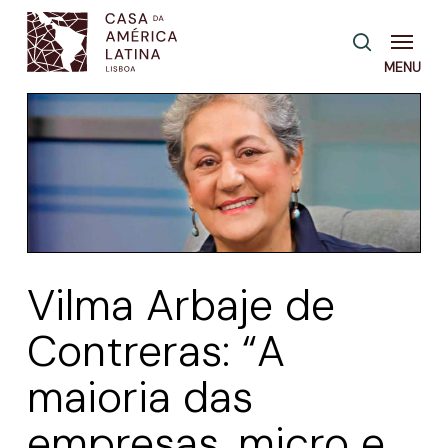
Skip
Menu
pesquisa
to
main
content
Vilma Arbaje de
Contreras: “A
maioria das
empresas, micro e