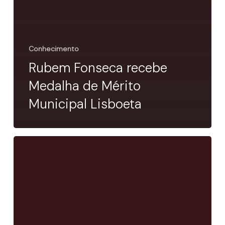
Conhecimento
Rubem Fonseca recebe
Medalha de Mérito
Municipal Lisboeta
Pascuala
Ilabaca
con
el
grupo
Fauna