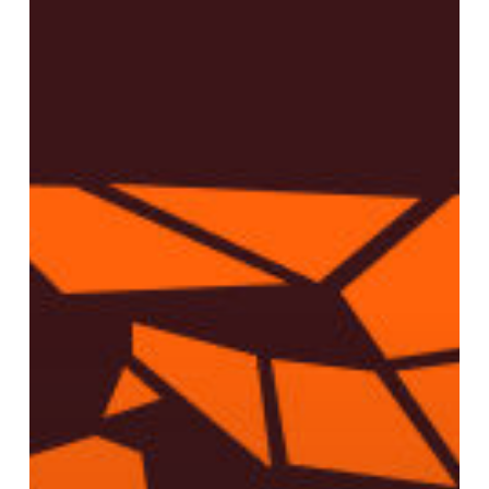
Veintimilla
de
Galindo