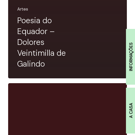
Artes
Poesia do
Equador –
Dolores
INFORMAÇÕES
Veintimilla de
Galindo
Rubem
Fonseca
A CASA
recebe
Medalha
de