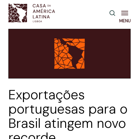
Skip
Menu
pesquisa
to
main
content
Exportações
portuguesas para o
Brasil atingem novo
recorde