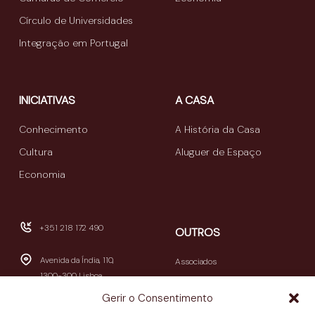
Círculo de Universidades
Integração em Portugal
INICIATIVAS
A CASA
Conhecimento
A História da Casa
Cultura
Aluguer de Espaço
Economia
+351 218 172 490
OUTROS
Avenida da Índia, 110,
Associados
1300-300 Lisboa
Publicações
Gerir o Consentimento
Newsletters
geral@casamericalatina.pt