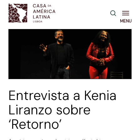
Skip
Menu
pesquisa
to
main
content
Entrevista a Kenia
Liranzo sobre
‘Retorno’