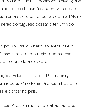
itividade “subiu 19 posições a nível global”
e ainda que o Panamá está em vias de se
ciou uma sua recente reunião com a TAP, na
 aérea portuguesa passar a ter um voo
po Bial, Paulo Ribeiro, salientou que o
 Panamá, mas que o registo de marcas
 que considera elevado.
oluções Educacionais da JP – inspiring
bem recebida” no Panamá e sublinhou que
s e claros” no país.
Lucas Pires, afirmou que a atracção dos