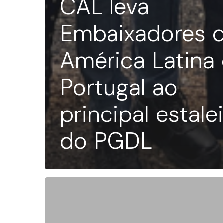
CAL leva
Embaixadores 
América Latina
Portugal ao
principal estale
do PGDL
Missão
Empresarial
a