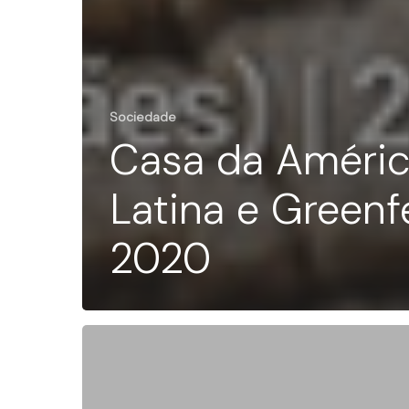
Sociedade
Casa da Améri
Latina e Greenf
2020
“Três
Vezes
Cem”: