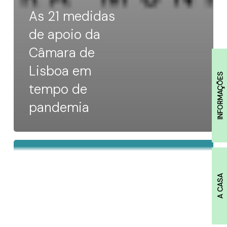
As 21 medidas
de apoio da
Câmara de
Lisboa em
INFORMAÇÕES
tempo de
pandemia
Desafios
e
A CASA
novos
cenários
para