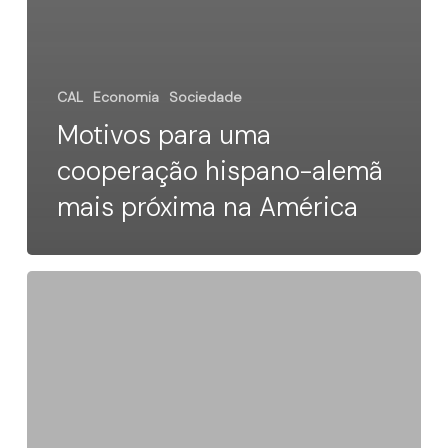
CAL
Economia
Sociedade
Motivos para uma
cooperação hispano-alemã
mais próxima na América
Quem
são
as
‘Chicas
Poderosas’?