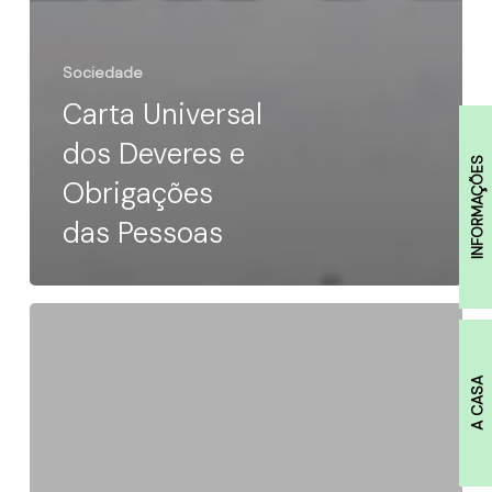
Sociedade
Carta Universal
dos Deveres e
INFORMAÇÕES
Obrigações
das Pessoas
Motivos
para
A CASA
uma
cooperação
hispano-