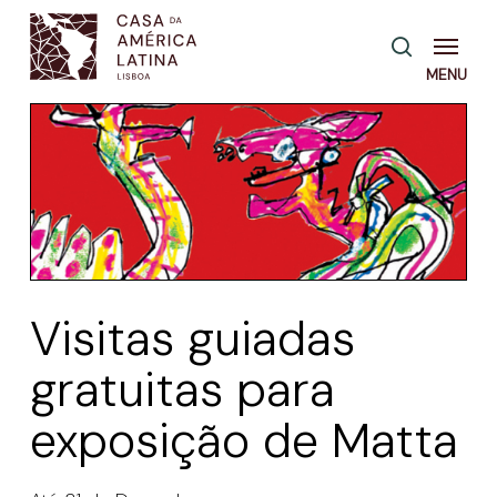
Skip
Menu
pesquisa
to
main
content
Visitas guiadas
gratuitas para
exposição de Matta