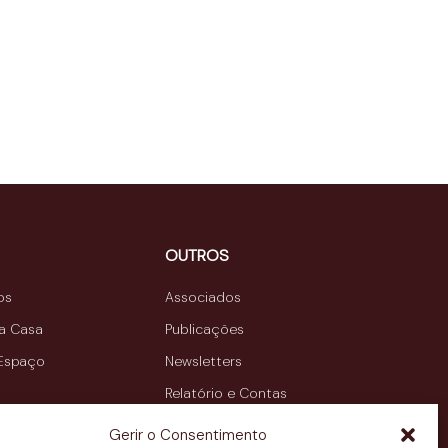
OUTROS
os
Associados
da Casa
Publicações
 Espaço
Newsletters
Relatório e Contas
Contactos
Gerir o Consentimento