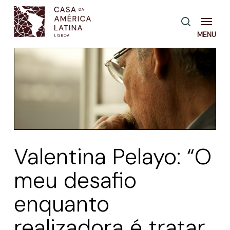
Skip
Menu
pesquisa
to
main
content
Valentina Pelayo: “O
meu desafio
enquanto
realizadora é tratar