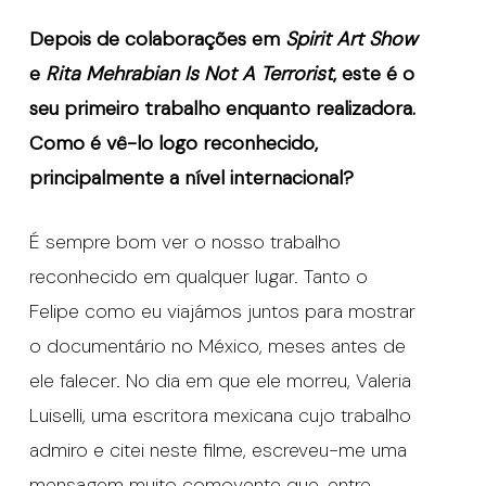
Depois de colaborações em
Spirit Art Show
e
Rita Mehrabian Is Not A Terrorist
, este
é
o
seu primeiro trabalho enquanto realizadora.
Como
é
v
ê
-lo logo reconhecido,
principalmente a n
í
vel internacional?
É sempre bom ver o nosso trabalho
reconhecido em qualquer lugar. Tanto o
Felipe como eu viajámos juntos para mostrar
o documentário no México, meses antes de
ele falecer. No dia em que ele morreu, Valeria
Luiselli, uma escritora mexicana cujo trabalho
admiro e citei neste filme, escreveu-me uma
mensagem muito comovente que, entre