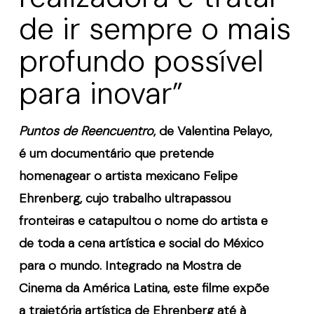
de ir sempre o mais
profundo possível
para inovar”
Puntos de Reencuentro
, de Valentina Pelayo,
é
um document
á
rio que pretende
homenagear o artista mexicano Felipe
Ehrenberg, cujo trabalho ultrapassou
fronteiras e catapultou o nome do artista e
de toda a cena art
í
stica e social do M
é
xico
para o mundo. Integrado na Mostra de
Cinema da Am
é
rica Latina, este filme expõ
e
a trajetó
ria art
í
stica de Ehrenberg at
é à