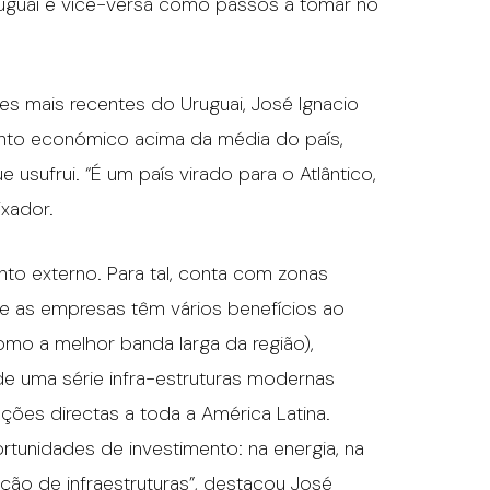
uguai e vice-versa como passos a tomar no
es mais recentes do Uruguai, José Ignacio
nto económico acima da média do país,
 usufrui. “É um país virado para o Atlântico,
xador.
nto externo. Para tal, conta com zonas
de as empresas têm vários benefícios ao
como a melhor banda larga da região),
 de uma série infra-estruturas modernas
ões directas a toda a América Latina.
tunidades de investimento: na energia, na
ução de infraestruturas”, destacou José