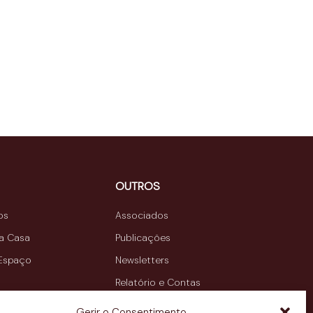
OUTROS
os
Associados
da Casa
Publicações
 Espaço
Newsletters
Relatório e Contas
Contactos
Gerir o Consentimento