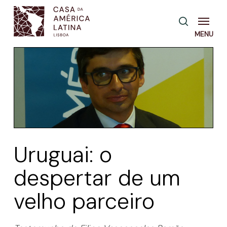
Skip
Menu
pesquisa
to
main
content
Uruguai: o
despertar de um
velho parceiro