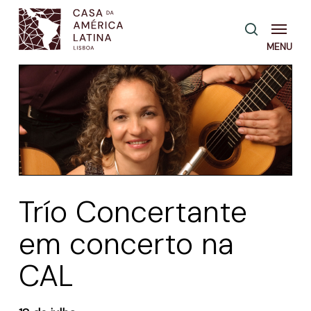
Skip
Menu
pesquisa
to
main
content
Trío Concertante
em concerto na
CAL