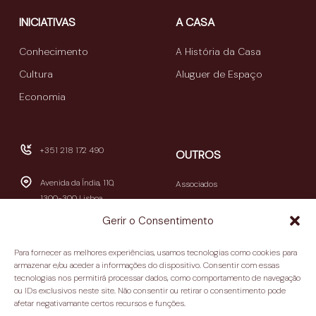
INICIATIVAS
A CASA
Conhecimento
A História da Casa
Cultura
Aluguer de Espaço
Economia
+351 218 172 490
OUTROS
Avenida da Índia, 110,
Associados
1300-300 Lisboa
Publicações
Gerir o Consentimento
Newsletters
geral@casamericalatina.pt
Relatório e Contas
Para fornecer as melhores experiências, usamos tecnologias como cookies para
09h30-13h00 / 14h00-
armazenar e/ou aceder a informações do dispositivo. Consentir com essas
Contactos
tecnologias nos permitirá processar dados, como comportamento de navegação
18h30
ou IDs exclusivos neste site. Não consentir ou retirar o consentimento pode
(encerra aos sábados e
Política de privacidade
afetar negativamante certos recursos e funções.
domingos)