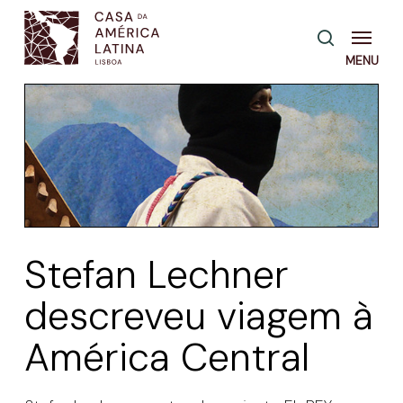
Skip
Menu
pesquisa
to
main
content
Stefan Lechner
descreveu viagem à
América Central