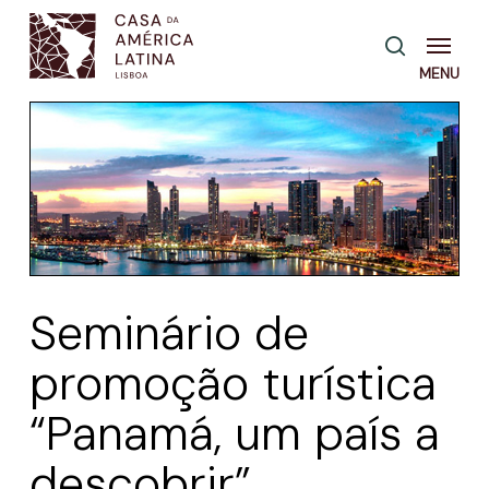
Skip
Menu
pesquisa
to
main
content
Seminário de
promoção turística
“Panamá, um país a
descobrir”