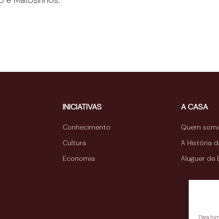
to e Matosinhos.
INICIATIVAS
A CASA
Conhecimento
Quem som
Cultura
A História 
Economia
Aluguer de
Para fo