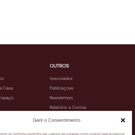
OUTROS
os
Associados
da Casa
Publicações
 Espaço
Newsletters
Relatório e Contas
Contactos
Gerir o Consentimento
rnecer as melhores experiências, usamos tecnologias como cookies para armazenar