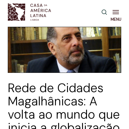
Skip
Menu
pesquisa
to
main
content
Rede de Cidades
Magalhânicas: A
volta ao mundo que
inicia a globalização