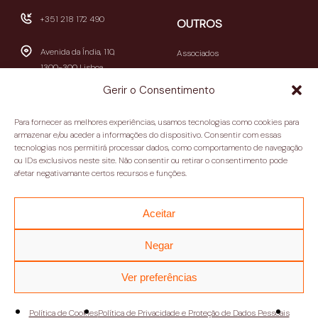
+351 218 172 490
OUTROS
Avenida da Índia, 110,
Associados
1300-300 Lisboa
Publicações
Gerir o Consentimento
Newsletters
geral@casamericalatina.pt
Relatório e Contas
Para fornecer as melhores experiências, usamos tecnologias como cookies para
09h30-13h00 / 14h00-
armazenar e/ou aceder a informações do dispositivo. Consentir com essas
Contactos
tecnologias nos permitirá processar dados, como comportamento de navegação
18h30
ou IDs exclusivos neste site. Não consentir ou retirar o consentimento pode
(encerra aos sábados e
Política de privacidade
afetar negativamante certos recursos e funções.
domingos)
Termos e condições
Aceitar
Negar
Ver preferências
Política de Cookies
Política de Privacidade e Proteção de Dados Pessoais