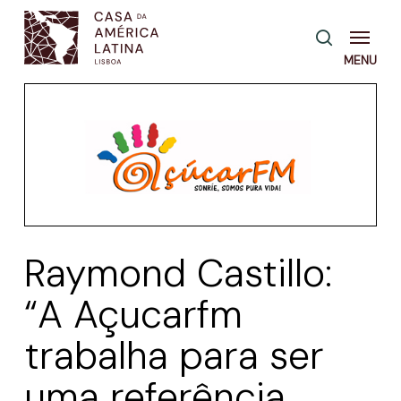
Skip
Menu
pesquisa
to
main
content
Raymond Castillo:
“A Açucarfm
trabalha para ser
uma referência