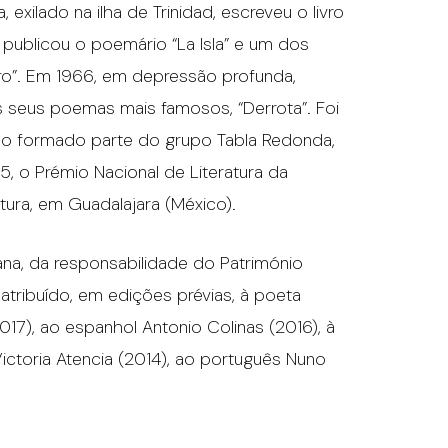
xilado na ilha de Trinidad, escreveu o livro
 publicou o poemário “La Isla” e um dos
rro”. Em 1966, em depressão profunda,
os seus poemas mais famosos, “Derrota”. Foi
endo formado parte do grupo Tabla Redonda,
, o Prémio Nacional de Literatura da
tura, em Guadalajara (México).
ana, da responsabilidade do Património
atribuído, em edições prévias, à poeta
017), ao espanhol Antonio Colinas (2016), à
Victoria Atencia (2014), ao português Nuno