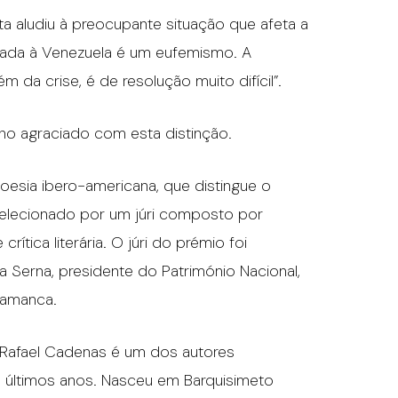
a aludiu à preocupante situação que afeta a
icada à Venezuela é um eufemismo. A
m da crise, é de resolução muito difícil”.
ano agraciado com esta distinção.
esia ibero-americana, que distingue o
selecionado por um júri composto por
rítica literária. O júri do prémio foi
a Serna, presidente do Património Nacional,
alamanca.
, Rafael Cadenas é um dos autores
s últimos anos. Nasceu em Barquisimeto