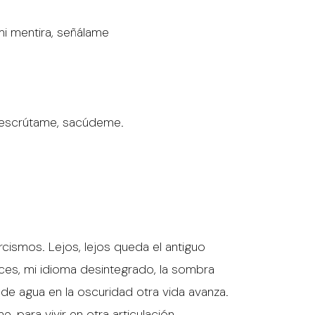
mi mentira, señálame
, escrútame, sacúdeme.
ismos. Lejos, lejos queda el antiguo
ices, mi idioma desintegrado, la sombra
e agua en la oscuridad otra vida avanza.
 para vivir en otra articulación.