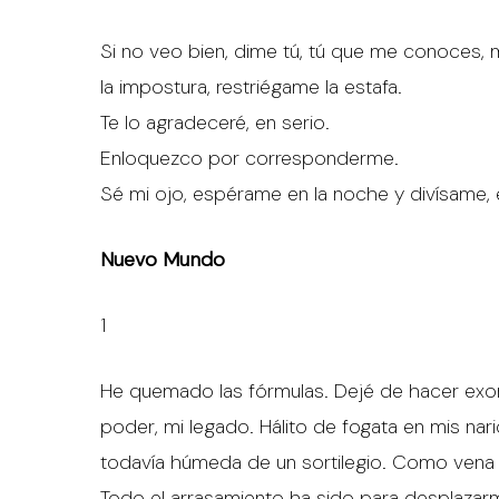
Si no veo bien, dime tú, tú que me conoces, 
la impostura, restriégame la estafa.
Te lo agradeceré, en serio.
Enloquezco por corresponderme.
Sé mi ojo, espérame en la noche y divísame
Nuevo Mundo
1
He quemado las fórmulas. Dejé de hacer exorc
poder, mi legado. Hálito de fogata en mis nar
todavía húmeda de un sortilegio. Como vena d
Todo el arrasamiento ha sido para desplazarme,