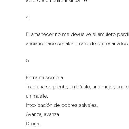
adicto a un culto insinuante.
4
El amanecer no me devuelve el amuleto perd
anciano hace señales. Trato de regresar a los
5
Entra mi sombra
Trae una serpiente, un búfalo, una mujer, una c
un muelle.
Intoxicación de cobres salvajes.
Avanza, avanza.
Droga.