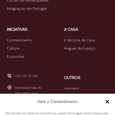
Círculo de Universidades
Integração em Portugal
INICIATIVAS
A CASA
Conhecimento
A História da Casa
Cultura
Aluguer de Espaço
Economia
+351 218 172 490
OUTROS
Avenida da Índia, 110,
Associados
1300-300 Lisboa
Publicações
Gerir o Consentimento
Newsletters
geral@casamericalatina.pt
Relatório e Contas
Para fornecer as melhores experiências, usamos tecnologias como cookies para