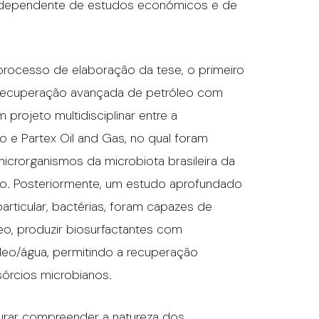
ial dependente de estudos económicos e de
rocesso de elaboração da tese, o primeiro
a recuperação avançada de petróleo com
 projeto multidisciplinar entre a
o e Partex Oil and Gas, no qual foram
microrganismos da microbiota brasileira da
udo. Posteriormente, um estudo aprofundado
ticular, bactérias, foram capazes de
o, produzir biosurfactantes com
óleo/água, permitindo a recuperação
sórcios microbianos.
urar compreender a natureza dos