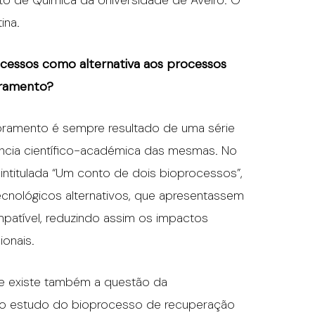
to de Química da Universidade de Aveiro. O
ina.
ocessos como alternativa aos processos
oramento?
ramento é sempre resultado de uma série
ncia científico-académica das mesmas. No
 intitulada “Um conto de dois bioprocessos”,
cnológicos alternativos, que apresentassem
atível, reduzindo assim os impactos
onais.
e existe também a questão da
o do estudo do bioprocesso de recuperação