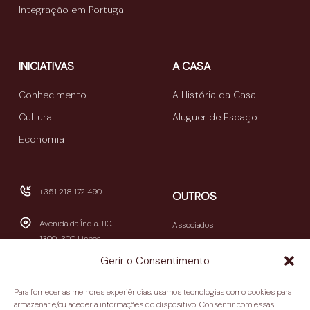
Integração em Portugal
INICIATIVAS
A CASA
Conhecimento
A História da Casa
Cultura
Aluguer de Espaço
Economia
+351 218 172 490
OUTROS
Avenida da Índia, 110,
Associados
1300-300 Lisboa
Publicações
Gerir o Consentimento
Newsletters
geral@casamericalatina.pt
Relatório e Contas
Para fornecer as melhores experiências, usamos tecnologias como cookies para
09h30-13h00 / 14h00-
armazenar e/ou aceder a informações do dispositivo. Consentir com essas