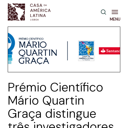
Skip
Menu
pesquisa
to
main
content
Prémio Científico
Mário Quartin
Graça distingue
três investigadores