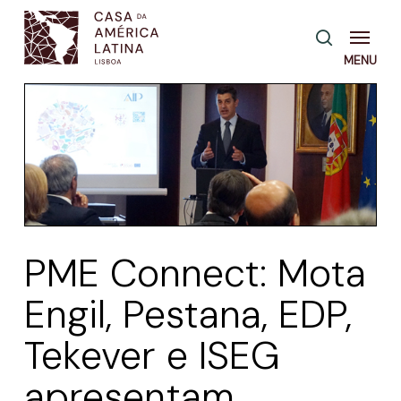
Skip
Menu
pesquisa
to
main
content
PME Connect: Mota
Engil, Pestana, EDP,
Tekever e ISEG
apresentam