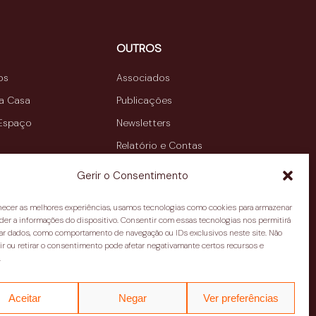
OUTROS
os
Associados
da Casa
Publicações
 Espaço
Newsletters
Relatório e Contas
Contactos
Gerir o Consentimento
rnecer as melhores experiências, usamos tecnologias como cookies para armazenar
der a informações do dispositivo. Consentir com essas tecnologias nos permitirá
ar dados, como comportamento de navegação ou IDs exclusivos neste site. Não
a Índia, 110,
r ou retirar o consentimento pode afetar negativamante certos recursos e
Política de privacidade
.
 Lisboa
Termos e condições
Aceitar
Negar
Ver preferências