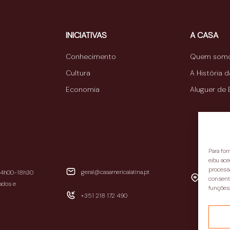
INICIATIVAS
A CASA
Conhecimento
Quem som
Cultura
A História 
Economia
Aluguer de
Para fo
e/ou ace
process
geral@casamericalatina.pt
14h00-18h30
Avenida d
consenti
ados e
funções
1300-300
+351 218 172 490