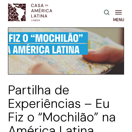
Skip
Menu
pesquisa
to
main
content
Partilha de
Experiências – Eu
Fiz o “Mochilão” na
América Latina