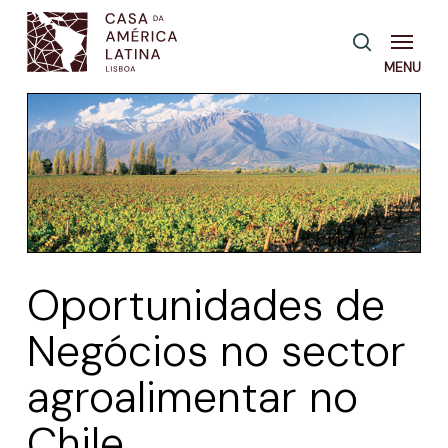
Skip
Menu
pesquisa
to
main
content
Oportunidades de
Negócios no sector
agroalimentar no
Chile