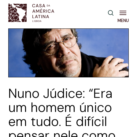
Skip
Menu
pesquisa
to
main
content
Nuno Júdice: “Era
um homem único
em tudo. É difícil
pensar nele como