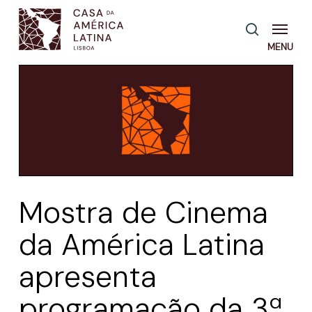
Skip
Menu
pesquisa
to
main
content
Mostra de Cinema
da América Latina
apresenta
programação da 3ª