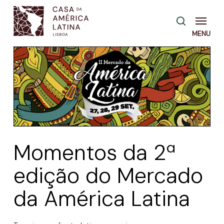
Skip
Menu
pesquisa
to
main
content
Momentos da 2ª
edição do Mercado
da América Latina