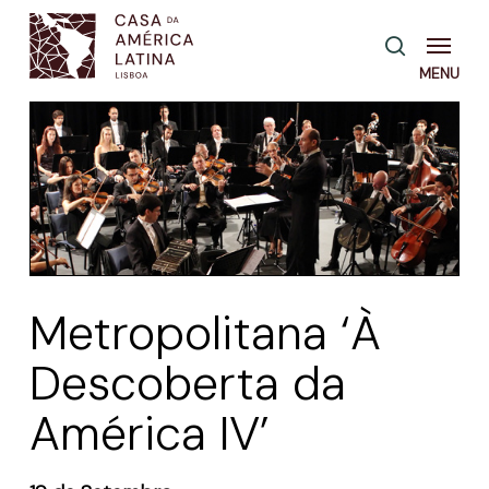
Skip
Menu
pesquisa
to
main
content
Metropolitana ‘À
Descoberta da
América IV’