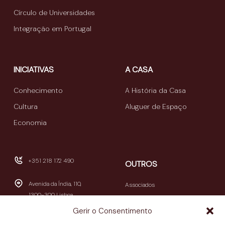
Círculo de Universidades
Integração em Portugal
INICIATIVAS
A CASA
Conhecimento
A História da Casa
Cultura
Aluguer de Espaço
Economia
+351 218 172 490
OUTROS
Avenida da Índia, 110,
Associados
1300-300 Lisboa
Publicações
Gerir o Consentimento
Newsletters
geral@casamericalatina.pt