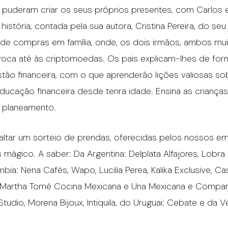
s puderam criar os seus próprios presentes, com Carlos
tória, contada pela sua autora, Cristina Pereira, do seu li
dia de compras em família, onde, os dois irmãos, ambos mu
troca até às criptomoedas. Os pais explicam-lhes de for
tão financeira, com o que aprenderão lições valiosas so
educação financeira desde tenra idade. Ensina as crianças
o planeamento.
 faltar um sorteio de prendas, oferecidas pelos nossos 
 mágico. A saber: Da Argentina: Delplata Alfajores, Lobra
ia: Nena Cafés, Wapo, Lucilia Perea, Kalika Exclusive, Ca
Martha Tomé Cocina Mexicana e Una Mexicana e Compania,
 Studio, Morena Bijoux, Intiquila, do Uruguai: Cebate e da 