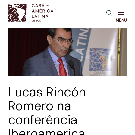
Skip
Menu
pesquisa
to
main
content
Lucas Rincón
Romero na
conferência
Iberoamerica