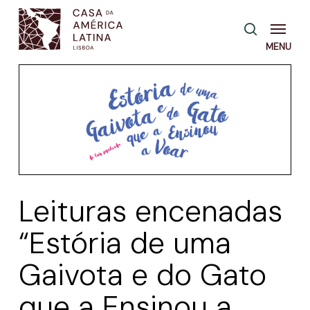
Skip
Menu
pesquisa
to
main
content
Leituras encenadas
“Estória de uma
Gaivota e do Gato
que a Ensinou a