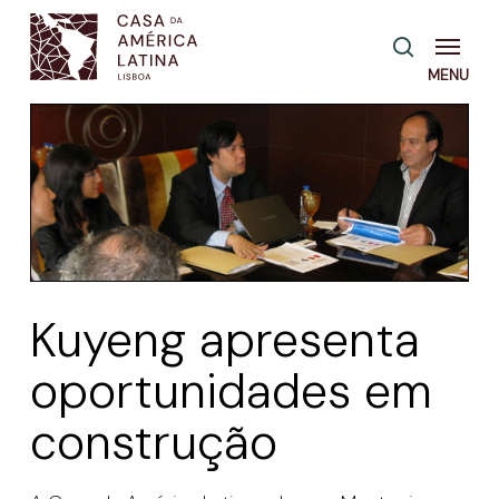
Skip
Menu
pesquisa
to
main
content
Kuyeng apresenta
oportunidades em
construção