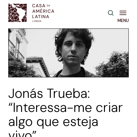
Skip
Menu
pesquisa
to
main
content
Jonás Trueba:
“Interessa-me criar
algo que esteja
vivo”