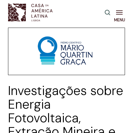
Skip
Menu
pesquisa
to
main
content
Investigações sobre
Energia
Fotovoltaica,
Extração Mineira e