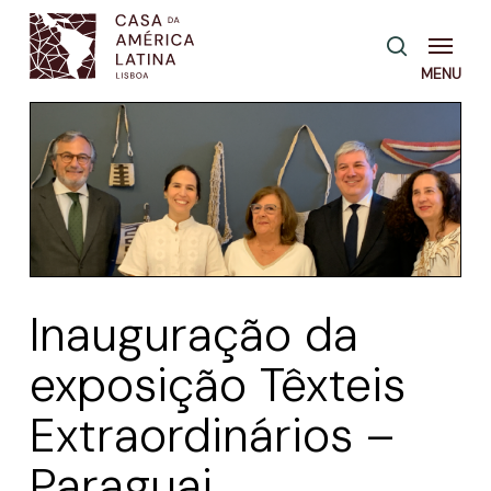
Skip
Menu
pesquisa
to
main
content
Inauguração da
exposição Têxteis
Extraordinários –
Paraguai