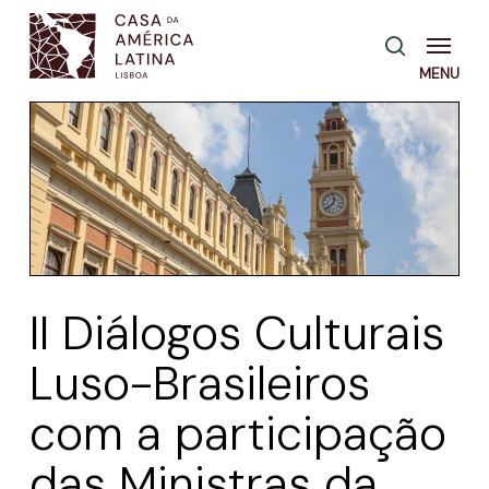
Skip
Menu
pesquisa
to
main
content
II Diálogos Culturais
Luso-Brasileiros
com a participação
das Ministras da