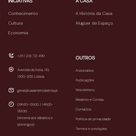
INICIATIVAS
A CASA
Conhecimento
A História da Casa
Cultura
Aluguer de Espaço
Economia
+351 218 172 490
OUTROS
Avenida da Índia, 110,
Associados
1300-300 Lisboa
Publicações
Newsletters
geral@casamericalatina.pt
Relatório e Contas
09h30-13h00 / 14h00-
Contactos
18h30
(encerra aos sábados e
Política de privacidade
domingos)
Termos e condições