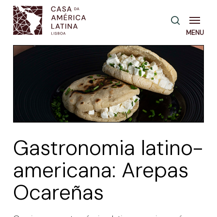
Skip
Menu
pesquisa
to
main
content
Gastronomia latino-
americana: Arepas
Ocareñas