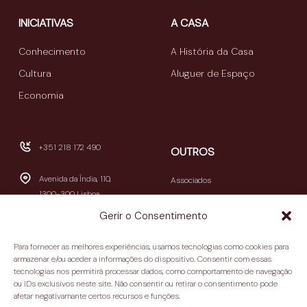
INICIATIVAS
A CASA
Conhecimento
A História da Casa
Cultura
Aluguer de Espaço
Economia
+351 218 172 490
OUTROS
Avenida da Índia, 110,
Associados
1300-300 Lisboa
Publicações
Gerir o Consentimento
Newsletters
geral@casamericalatina.pt
Relatório e Contas
Para fornecer as melhores experiências, usamos tecnologias como cookies para
09h30-13h00 / 14h00-
armazenar e/ou aceder a informações do dispositivo. Consentir com essas
Contactos
tecnologias nos permitirá processar dados, como comportamento de navegação
18h30
ou IDs exclusivos neste site. Não consentir ou retirar o consentimento pode
(encerra aos sábados e
Política de privacidade
afetar negativamante certos recursos e funções.
domingos)