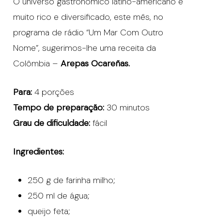
O universo gastronómico latino-americano é
muito rico e diversificado, este mês, no
programa de rádio “Um Mar Com Outro
Nome”, sugerimos-lhe uma receita da
Colômbia –
Arepas Ocareñas.
Para:
4 porções
Tempo de preparação:
30 minutos
Grau de dificuldade:
fácil
Ingredientes:
250 g de farinha milho;
250 ml de água;
queijo feta;