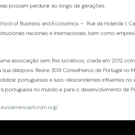
mias possam perdurar ao longo de gerações.
hool of Business and Economics – Rua da Holanda 1, Car
nstitucionais nacionais e internacionais, bem como empr
ma associação sem fins lucrativos, criada em 2012 com o
e a sua diáspora. Reúne 309 Conselheiros de Portugal no
obilizar portugueses e luso-descendentes influentes no 
tura portuguesa no mundo e para o desenvolvimento de Po
.euroamericasforum.org/