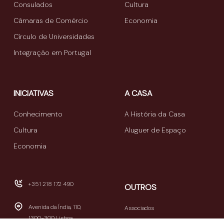
Consulados
Cultura
Câmaras de Comércio
Economia
Círculo de Universidades
Integração em Portugal
INICIATIVAS
A CASA
Conhecimento
A História da Casa
Cultura
Aluguer de Espaço
Economia
+351 218 172 490
OUTROS
Avenida da Índia, 110,
Associados
1300-300 Lisboa
Publicações