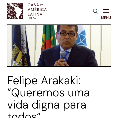
Skip
Menu
pesquisa
to
main
content
Felipe Arakaki:
“Queremos uma
vida digna para
todos”