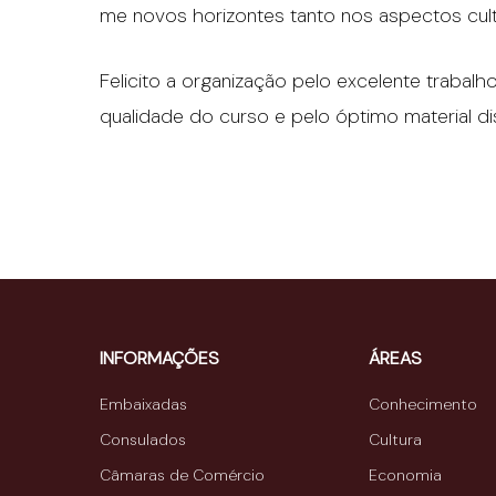
me novos horizontes tanto nos aspectos cultu
Felicito a organização pelo excelente trabalh
qualidade do curso e pelo óptimo material dis
INFORMAÇÕES
ÁREAS
Embaixadas
Conhecimento
Consulados
Cultura
Câmaras de Comércio
Economia