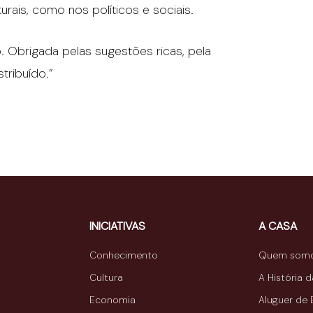
rais, como nos políticos e sociais.
o. Obrigada pelas sugestões ricas, pela
tribuído.”
INICIATIVAS
A CASA
Conhecimento
Quem som
Cultura
A História 
Economia
Aluguer de