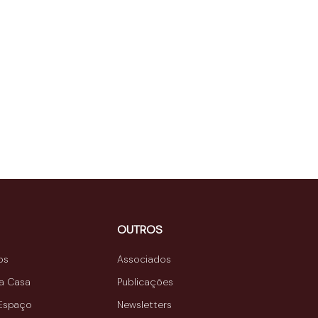
OUTROS
os
Associados
da Casa
Publicações
 Espaço
Newsletters